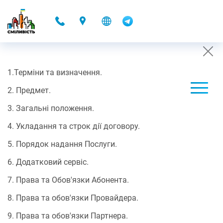
-
1.Терміни та визначення.
ДОГОВІР ОФЕРТИ З 23.12.2019 РОКУ
2. Предмет.
09.12.2021 17:43
3. Загальні положення.
ПУБЛІЧНИЙ ДОГОВІР
4. Укладання та строк дії договору.
про надання телекомунікаційних послуг доступу до мережі
5. Порядок надання Послуги.
Інтернет/ДОМОНЕТ
6. Додатковий сервіс.
7. Права та Обов'язки Абонента.
Цей договір є офіційною пропозицією (офертою) ТОВ “Анлімітед
Телеком” – Провайдера, якого внесено до реєстру операторів/
8. Права та обов'язки Провайдера.
провайдерів телекомунікацій за рішенням НКРЗІ № 305 від
08.07.2010 р., адресованою будь-якій фізичній особі у
9. Права та обов'язки Партнера.
відповідності зі статтею 633 Цивільного кодексу України,