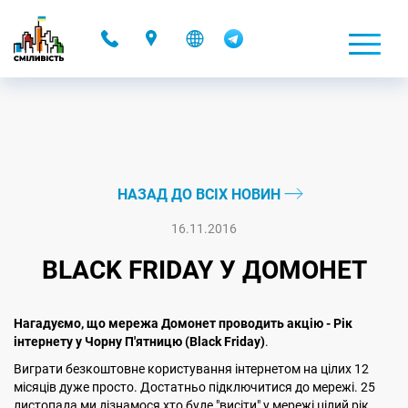
-
НАЗАД ДО ВСІХ НОВИН
16.11.2016
BLACK FRIDAY У ДОМОНЕТ
Нагадуємо, що мережа Домонет проводить акцію - Рік
інтернету у Чорну П'ятницю (Black Friday)
.
Виграти безкоштовне користування інтернетом на цілих 12
місяців дуже просто. Достатньо підключитися до мережі. 25
листопада ми дізнамося хто буде "висіти" у мережі цілий рік