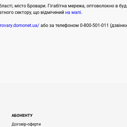
асті, місто Бровари. Гігабітна мережа, оптоволокно в буди
атного сектору, що відмічений
на
мапі
.
brovary.domonet.ua/
або за телефоном 0-800-501-011 (дзвінк
АБОНЕНТУ
Договір-оферти