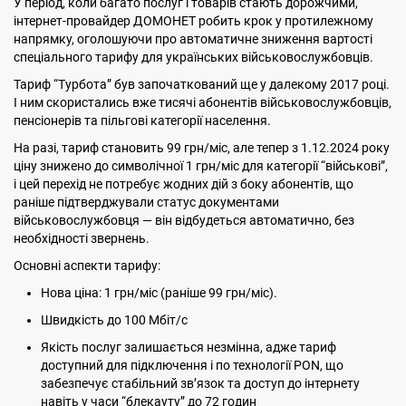
У період, коли багато послуг і товарів стають дорожчими,
інтернет-провайдер ДОМОНЕТ робить крок у протилежному
напрямку, оголошуючи про автоматичне зниження вартості
спеціального тарифу для українських військовослужбовців.
Тариф “Турбота” був започаткований ще у далекому 2017 році.
І ним скористались вже тисячі абонентів військовослужбовців,
пенсіонерів та пільгові категорії населення.
На разі, тариф становить 99 грн/міс, але тепер з 1.12.2024 року
ціну знижено до символічної 1 грн/міс для категорії “військові”,
і цей перехід не потребує жодних дій з боку абонентів, що
раніше підтверджували статус документами
військовослужбовця — він відбудеться автоматично, без
необхідності звернень.
Основні аспекти тарифу:
Нова ціна: 1 грн/міс (раніше 99 грн/міс).
Швидкість до 100 Мбіт/с
Якість послуг залишається незмінна, адже тариф
доступний для підключення і по технології PON, що
забезпечує стабільний зв’язок та доступ до інтернету
навіть у часи “блекауту” до 72 годин