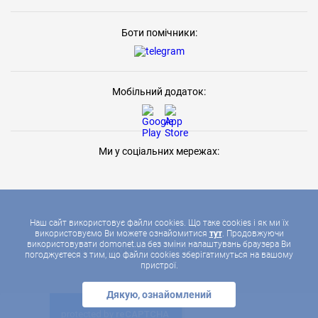
Боти помічники:
Мобільний додаток:
Ми у соціальних мережах:
Наш сайт використовує файли cookies. Що таке cookies і як ми їх
використовуємо Ви можете ознайомитися
тут
. Продовжуючи
використовувати domonet.ua без зміни налаштувань браузера Ви
2026 © ДОМОНЕТ, УСІ ПРАВА ЗАХИЩЕНІ
погоджуєтеся з тим, що файли cookies зберігатимуться на вашому
пристрої.
Дякую, ознайомлений