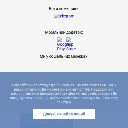
Боти помічники:
Мобільний додаток:
Ми у соціальних мережах:
Наш сайт використовує файли cookies. Що таке cookies і як ми їх
використовуємо Ви можете ознайомитися
тут
. Продовжуючи
використовувати domonet.ua без зміни налаштувань браузера Ви
2026 © ДОМОНЕТ, УСІ ПРАВА ЗАХИЩЕНІ
погоджуєтеся з тим, що файли cookies зберігатимуться на вашому
пристрої.
Дякую, ознайомлений