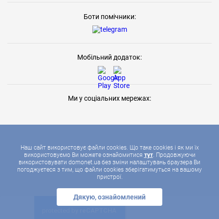
Боти помічники:
Мобільний додаток:
Ми у соціальних мережах:
Наш сайт використовує файли cookies. Що таке cookies і як ми їх
використовуємо Ви можете ознайомитися
тут
. Продовжуючи
використовувати domonet.ua без зміни налаштувань браузера Ви
2026 © ДОМОНЕТ, УСІ ПРАВА ЗАХИЩЕНІ
погоджуєтеся з тим, що файли cookies зберігатимуться на вашому
пристрої.
Дякую, ознайомлений