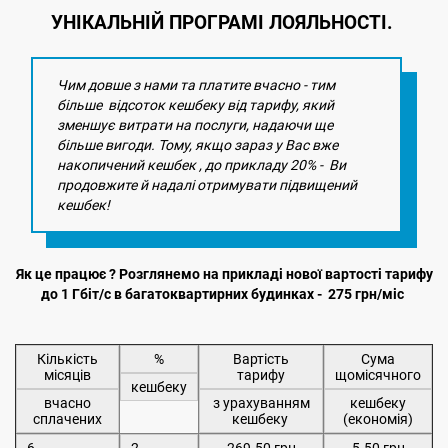
УНІКАЛЬНІЙ ПРОГРАМІ ЛОЯЛЬНОСТІ.
Чим довше з нами та платите вчасно - тим
більше відсоток кешбеку від тарифу, який
зменшує витрати на послуги, надаючи ще
більше вигоди. Тому, якщо зараз у Вас вже
накопичений кешбек , до прикладу 20% - Ви
продовжите й надалі отримувати підвищений
кешбек!
Як це працює ? Розглянемо на прикладі нової вартості тарифу
до 1 Гбіт/с в багатоквартирних будинках - 275 грн/міс
Кількість
%
Вартість
Сума
місяців
тарифу
щомісячного
кешбеку
вчасно
з урахуванням
кешбеку
сплачених
кешбеку
(економія)