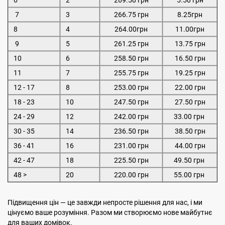
6
2
269.50 грн
5.50 грн
7
3
266.75 грн
8.25грн
8
4
264.00грн
11.00грн
9
5
261.25 грн
13.75 грн
10
6
258.50 грн
16.50 грн
11
7
255.75 грн
19.25 грн
12 - 17
8
253.00 грн
22.00 грн
18 - 23
10
247.50 грн
27.50 грн
24 - 29
12
242.00 грн
33.00 грн
30 - 35
14
236.50 грн
38.50 грн
36 - 41
16
231.00 грн
44.00 грн
42 - 47
18
225.50 грн
49.50 грн
48 >
20
220.00 грн
55.00 грн
Підвищення цін — це завжди непросте рішення для нас, і ми
цінуємо ваше розуміння. Разом ми створюємо нове майбутнє
для ваших домівок.