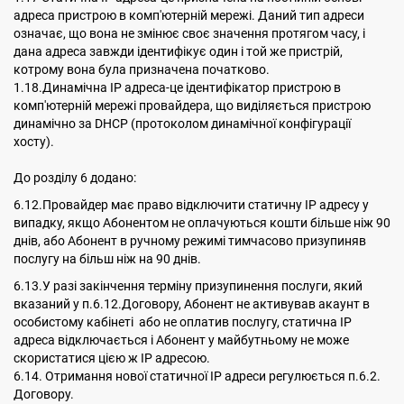
адреса пристрою в комп'ютерній мережі. Даний тип адреси
означає, що вона не змінює своє значення протягом часу, і
дана адреса завжди ідентифікує один і той же пристрій,
котрому вона була призначена початково.
1.18.Динамічна ІР адреса-це ідентифікатор пристрою в
комп'ютерній мережі провайдера, що виділяється пристрою
динамічно за DHCP (протоколом динамічної конфігурації
хосту).
До розділу 6 додано:
6.12.Провайдер має право відключити статичну IP адресу у
випадку, якщо Абонентом не оплачуються кошти більше ніж 90
днів, або Абонент в ручному режимі тимчасово призупиняв
послугу на більш ніж на 90 днів.
6.13.У разі закінчення терміну призупинення послуги, який
вказаний у п.6.12.Договору, Абонент не активував акаунт в
особистому кабінеті або не оплатив послугу, статична IP
адреса відключається і Абонент у майбутньому не може
скористатися цією ж IP адресою.
6.14. Отримання нової статичної ІР адреси регулюється п.6.2.
Договору.