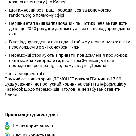
кожного четвергу (по Києву)
Щотижневий розіграш проводиться за допомогою
random.org в прямому ефірі
Перший етап акції запланований як щотижнева активність
до кінця 2020 року, що далі іменується як період проведення
акції
В період проведення акції один і той же учасник - може стати
переможцем в різні конкурсні тижні
Переможці отримують в приватні повідомлення промо-код,
який можна використати, протягом 3-х місяців після
проведення розіграшу, в одному акаунті Домонет
Час та місце зустрічі:
Прямий ефір на сторінці ДОМОНЕТ кожної П'ятниці о 17:00
Будь уважний, не пропускай новини на сайті та інформацію у
Facebook щодо переможців. І головне, не забувай ставити
Лайки!
Пропозиція дійсна для:
Нових користувачів
Діючих користувачів