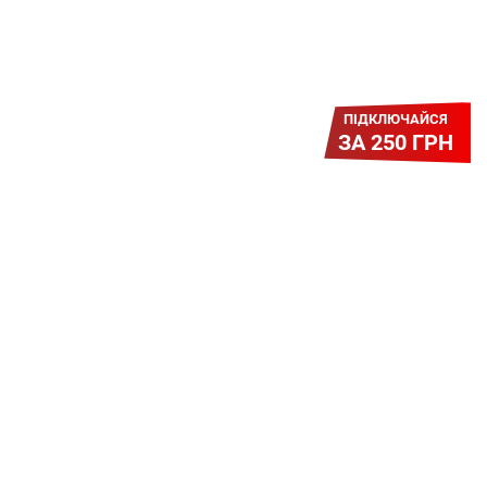
ПІДКЛЮЧАЙСЯ
ЗА 250 ГРН
Легкий Старт
Легендарне підключення за
зниженою вартістю повертається.
Без додаткових передплат.
Пропозиція обмежена - поспішай