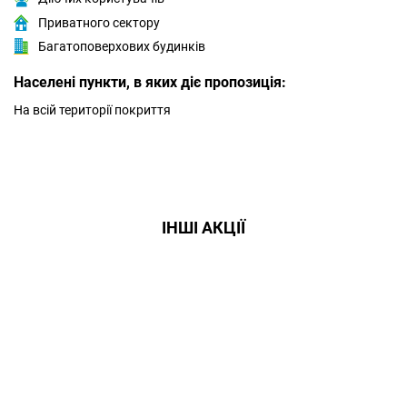
Приватного сектору
Багатоповерхових будинків
Населені пункти, в яких діє пропозиція:
На всій території покриття
ІНШІ АКЦІЇ
Даруємо УСІМ додаткові
місяці Інтернету!
Бажаєш заощадити та отримати
знижку? Оплати домашній Інтернет