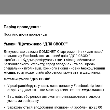
Період проведення:
Постійно діюча пропозиція
Умови: "Щотижнево “ДЛЯ СВОЇХ”"
Дякуємо, що разом з ДОМОНЕТ. Стартуємо, тільки для нашої
спільноти у Facebook, щотижневий двіж “ДЛЯ СВОЇХ”.
Щоп’ятниці будемо розігрувати
ОДИН
місяць абсолютно
безкоштовного Інтернету, серед вподобань та поширень
спеціальних публікацій. Кожного тижня - новий
безкоштовний
місяць
, тому кожен лайк або репост може стати щасливим.
Детальні умови
“ДЛЯ СВОЇХ”
:
У розіграші беруть участь лише дописи у Facebook від імені
сторінки ДОМОНЕТ, що мають у тексті хештег
#MyDOMONET
Ваш лайк або репост автоматично вважаються згодою з
умовами розіграшу
Зараховуються вподобання і поширення зроблені до 23:00