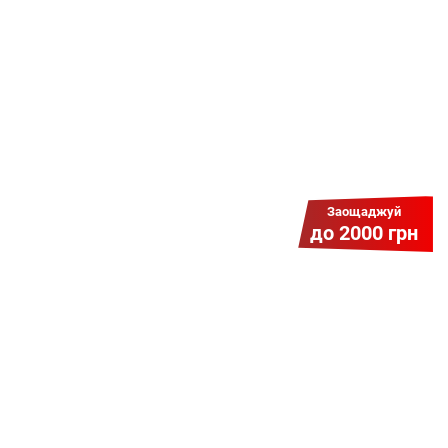
наперед. Ми подаруємо тобі
додаткові місяці.
Заощаджуй
до 2000 грн
Гіга Гривня v 2.0
Мабуть, це наша наймасштабніша
акція для нових підключень!
Платіть разово за підключення, і
користуйтесь Гігабітом всього за 1
грн/міс УВЕСЬ цей рік до 01.01.2027
року!